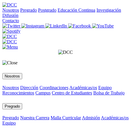
Nosotros
Pregrado
Postgrado
Educación Continua
Investigación
Difusión
Contacto
Nosotros
Nosotros
Dirección
Coordinaciones
Académicas/os
Equipo
Reconocimientos
Campus
Centro de Estudiantes
Bolsa de Trabajo
Pregrado
Pregrado
Nuestra Carrera
Malla Curricular
Admisión
Académicas/os
Equipo