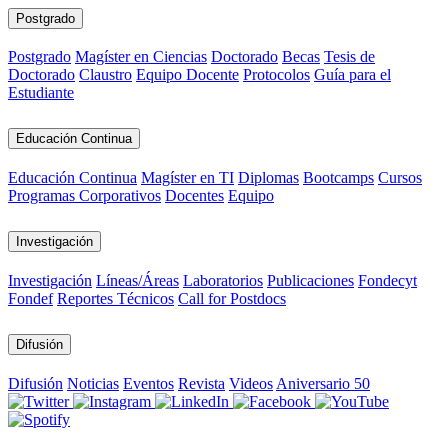
Postgrado
Postgrado
Magíster en Ciencias
Doctorado
Becas
Tesis de
Doctorado
Claustro
Equipo Docente
Protocolos
Guía para el
Estudiante
Educación Continua
Educación Continua
Magíster en TI
Diplomas
Bootcamps
Cursos
Programas Corporativos
Docentes
Equipo
Investigación
Investigación
Líneas/Áreas
Laboratorios
Publicaciones
Fondecyt
Fondef
Reportes Técnicos
Call for Postdocs
Difusión
Difusión
Noticias
Eventos
Revista
Videos
Aniversario 50