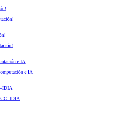
tación!
tación!
 Computación e IA
o DCC–IDIA