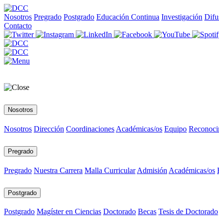
Nosotros
Pregrado
Postgrado
Educación Continua
Investigación
Difu
Contacto
Nosotros
Nosotros
Dirección
Coordinaciones
Académicas/os
Equipo
Reconoci
Pregrado
Pregrado
Nuestra Carrera
Malla Curricular
Admisión
Académicas/os
Postgrado
Postgrado
Magíster en Ciencias
Doctorado
Becas
Tesis de Doctorado