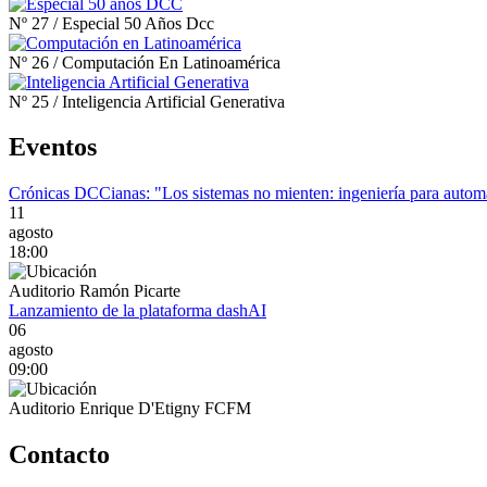
Nº 27
/
Especial 50 Años Dcc
Nº 26
/
Computación En Latinoamérica
Nº 25
/
Inteligencia Artificial Generativa
Eventos
Crónicas DCCianas: "Los sistemas no mienten: ingeniería para automa
11
agosto
18:00
Auditorio Ramón Picarte
Lanzamiento de la plataforma dashAI
06
agosto
09:00
Auditorio Enrique D'Etigny FCFM
Contacto