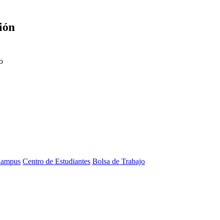
ión
o
ampus
Centro de Estudiantes
Bolsa de Trabajo