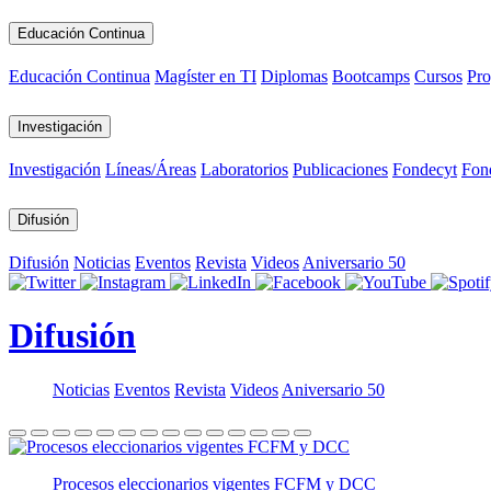
Educación Continua
Educación Continua
Magíster en TI
Diplomas
Bootcamps
Cursos
Pro
Investigación
Investigación
Líneas/Áreas
Laboratorios
Publicaciones
Fondecyt
Fon
Difusión
Difusión
Noticias
Eventos
Revista
Videos
Aniversario 50
Difusión
Noticias
Eventos
Revista
Videos
Aniversario 50
Procesos eleccionarios vigentes FCFM y DCC