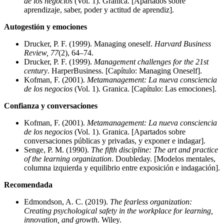
de los negocios
(Vol. 1). Granica. [Apartados sobre
aprendizaje, saber, poder y actitud de aprendiz].
Autogestión y emociones
Drucker, P. F. (1999). Managing oneself.
Harvard Business
Review, 77
(2), 64–74.
Drucker, P. F. (1999).
Management challenges for the 21st
century
. HarperBusiness. [Capítulo: Managing Oneself].
Kofman, F. (2001).
Metamanagement: La nueva consciencia
de los negocios
(Vol. 1). Granica. [Capítulo: Las emociones].
Confianza y conversaciones
Kofman, F. (2001).
Metamanagement: La nueva consciencia
de los negocios
(Vol. 1). Granica. [Apartados sobre
conversaciones públicas y privadas, y exponer e indagar].
Senge, P. M. (1990).
The fifth discipline: The art and practice
of the learning organization
. Doubleday. [Modelos mentales,
columna izquierda y equilibrio entre exposición e indagación].
Recomendada
Edmondson, A. C. (2019).
The fearless organization:
Creating psychological safety in the workplace for learning,
innovation, and growth
. Wiley.