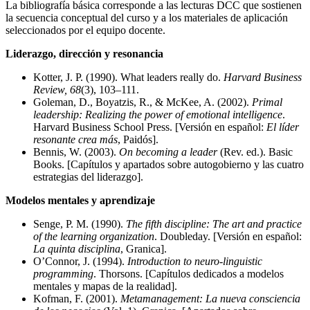
La bibliografía básica corresponde a las lecturas DCC que sostienen
la secuencia conceptual del curso y a los materiales de aplicación
seleccionados por el equipo docente.
Liderazgo, dirección y resonancia
Kotter, J. P. (1990). What leaders really do.
Harvard Business
Review, 68
(3), 103–111.
Goleman, D., Boyatzis, R., & McKee, A. (2002).
Primal
leadership: Realizing the power of emotional intelligence
.
Harvard Business School Press. [Versión en español:
El líder
resonante crea más
, Paidós].
Bennis, W. (2003).
On becoming a leader
(Rev. ed.). Basic
Books. [Capítulos y apartados sobre autogobierno y las cuatro
estrategias del liderazgo].
Modelos mentales y aprendizaje
Senge, P. M. (1990).
The fifth discipline: The art and practice
of the learning organization
. Doubleday. [Versión en español:
La quinta disciplina
, Granica].
O’Connor, J. (1994).
Introduction to neuro-linguistic
programming
. Thorsons. [Capítulos dedicados a modelos
mentales y mapas de la realidad].
Kofman, F. (2001).
Metamanagement: La nueva consciencia