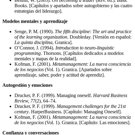
Bennis, W. (2003).
On becoming a leader
(Rev. ed.). Basic
Books. [Capítulos y apartados sobre autogobierno y las cuatro
estrategias del liderazgo].
Modelos mentales y aprendizaje
Senge, P. M. (1990).
The fifth discipline: The art and practice
of the learning organization
. Doubleday. [Versión en español:
La quinta disciplina
, Granica].
O’Connor, J. (1994).
Introduction to neuro-linguistic
programming
. Thorsons. [Capítulos dedicados a modelos
mentales y mapas de la realidad].
Kofman, F. (2001).
Metamanagement: La nueva consciencia
de los negocios
(Vol. 1). Granica. [Apartados sobre
aprendizaje, saber, poder y actitud de aprendiz].
Autogestión y emociones
Drucker, P. F. (1999). Managing oneself.
Harvard Business
Review, 77
(2), 64–74.
Drucker, P. F. (1999).
Management challenges for the 21st
century
. HarperBusiness. [Capítulo: Managing Oneself].
Kofman, F. (2001).
Metamanagement: La nueva consciencia
de los negocios
(Vol. 1). Granica. [Capítulo: Las emociones].
Confianza y conversaciones