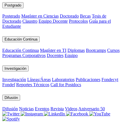
Postgrado
Postgrado
Magíster en Ciencias
Doctorado
Becas
Tesis de
Doctorado
Claustro
Equipo Docente
Protocolos
Guía para el
Estudiante
Educación Continua
Educación Continua
Magíster en TI
Diplomas
Bootcamps
Cursos
Programas Corporativos
Docentes
Equipo
Investigación
Investigación
Líneas/Áreas
Laboratorios
Publicaciones
Fondecyt
Fondef
Reportes Técnicos
Call for Postdocs
Difusión
Difusión
Noticias
Eventos
Revista
Videos
Aniversario 50