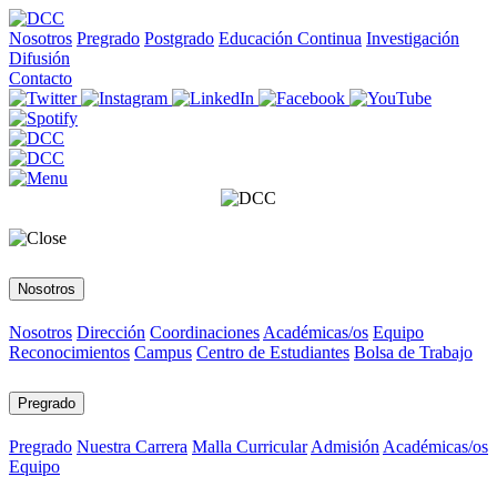
Nosotros
Pregrado
Postgrado
Educación Continua
Investigación
Difusión
Contacto
Nosotros
Nosotros
Dirección
Coordinaciones
Académicas/os
Equipo
Reconocimientos
Campus
Centro de Estudiantes
Bolsa de Trabajo
Pregrado
Pregrado
Nuestra Carrera
Malla Curricular
Admisión
Académicas/os
Equipo