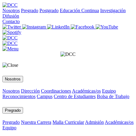
Nosotros
Pregrado
Postgrado
Educación Continua
Investigación
Difusión
Contacto
Nosotros
Nosotros
Dirección
Coordinaciones
Académicas/os
Equipo
Reconocimientos
Campus
Centro de Estudiantes
Bolsa de Trabajo
Pregrado
Pregrado
Nuestra Carrera
Malla Curricular
Admisión
Académicas/os
Equipo