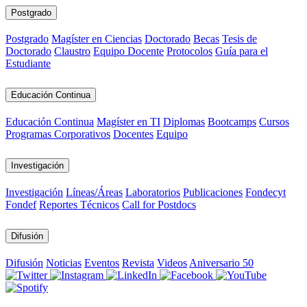
Postgrado
Postgrado
Magíster en Ciencias
Doctorado
Becas
Tesis de
Doctorado
Claustro
Equipo Docente
Protocolos
Guía para el
Estudiante
Educación Continua
Educación Continua
Magíster en TI
Diplomas
Bootcamps
Cursos
Programas Corporativos
Docentes
Equipo
Investigación
Investigación
Líneas/Áreas
Laboratorios
Publicaciones
Fondecyt
Fondef
Reportes Técnicos
Call for Postdocs
Difusión
Difusión
Noticias
Eventos
Revista
Videos
Aniversario 50