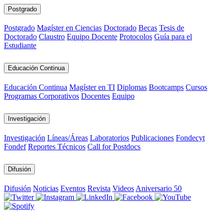
Postgrado
Postgrado
Magíster en Ciencias
Doctorado
Becas
Tesis de
Doctorado
Claustro
Equipo Docente
Protocolos
Guía para el
Estudiante
Educación Continua
Educación Continua
Magíster en TI
Diplomas
Bootcamps
Cursos
Programas Corporativos
Docentes
Equipo
Investigación
Investigación
Líneas/Áreas
Laboratorios
Publicaciones
Fondecyt
Fondef
Reportes Técnicos
Call for Postdocs
Difusión
Difusión
Noticias
Eventos
Revista
Videos
Aniversario 50