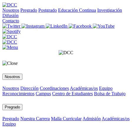
Nosotros
Pregrado
Postgrado
Educación Continua
Investigación
Difusión
Contacto
Nosotros
Nosotros
Dirección
Coordinaciones
Académicas/os
Equipo
Reconocimientos
Campus
Centro de Estudiantes
Bolsa de Trabajo
Pregrado
Pregrado
Nuestra Carrera
Malla Curricular
Admisión
Académicas/os
Equipo