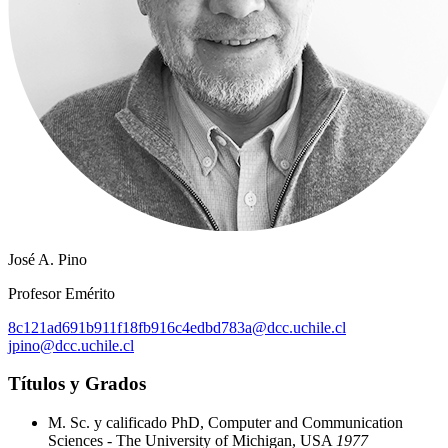
José A. Pino
Profesor Emérito
8c121ad691b911f18fb916c4edbd783a@dcc.uchile.cl
jpino@dcc.uchile.cl
Títulos y Grados
M. Sc. y calificado PhD, Computer and Communication
Sciences - The University of Michigan, USA
1977