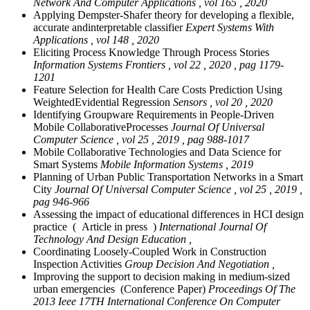
Network And Computer Applications , vol 165 , 2020
Applying Dempster-Shafer theory for developing a flexible,
accurate andinterpretable classifier
Expert Systems With
Applications , vol 148 , 2020
Eliciting Process Knowledge Through Process Stories
Information Systems Frontiers , vol 22 , 2020 , pag 1179-
1201
Feature Selection for Health Care Costs Prediction Using
WeightedEvidential Regression
Sensors , vol 20 , 2020
Identifying Groupware Requirements in People-Driven
Mobile CollaborativeProcesses
Journal Of Universal
Computer Science , vol 25 , 2019 , pag 988-1017
Mobile Collaborative Technologies and Data Science for
Smart Systems
Mobile Information Systems , 2019
Planning of Urban Public Transportation Networks in a Smart
City
Journal Of Universal Computer Science , vol 25 , 2019 ,
pag 946-966
Assessing the impact of educational differences in HCI design
practice ( Article in press )
International Journal Of
Technology And Design Education ,
Coordinating Loosely-Coupled Work in Construction
Inspection Activities
Group Decision And Negotiation ,
Improving the support to decision making in medium-sized
urban emergencies (Conference Paper)
Proceedings Of The
2013 Ieee 17TH International Conference On Computer