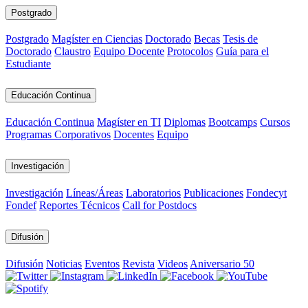
Postgrado
Postgrado
Magíster en Ciencias
Doctorado
Becas
Tesis de
Doctorado
Claustro
Equipo Docente
Protocolos
Guía para el
Estudiante
Educación Continua
Educación Continua
Magíster en TI
Diplomas
Bootcamps
Cursos
Programas Corporativos
Docentes
Equipo
Investigación
Investigación
Líneas/Áreas
Laboratorios
Publicaciones
Fondecyt
Fondef
Reportes Técnicos
Call for Postdocs
Difusión
Difusión
Noticias
Eventos
Revista
Videos
Aniversario 50