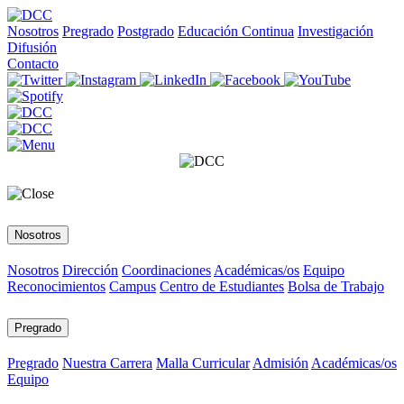
Nosotros
Pregrado
Postgrado
Educación Continua
Investigación
Difusión
Contacto
Nosotros
Nosotros
Dirección
Coordinaciones
Académicas/os
Equipo
Reconocimientos
Campus
Centro de Estudiantes
Bolsa de Trabajo
Pregrado
Pregrado
Nuestra Carrera
Malla Curricular
Admisión
Académicas/os
Equipo