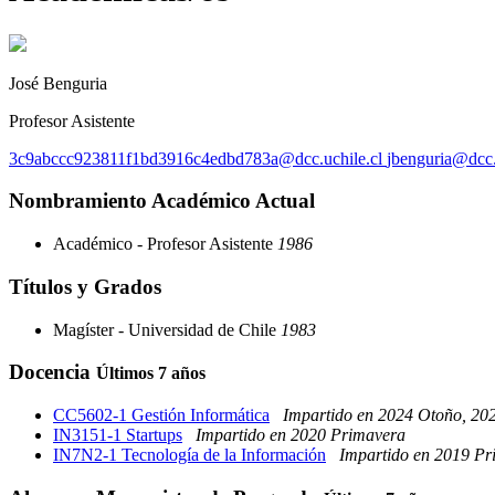
José Benguria
Profesor Asistente
3c9abccc923811f1bd3916c4edbd783a@dcc.uchile.cl
jbenguria@dcc.
Nombramiento Académico Actual
Académico - Profesor Asistente
1986
Títulos y Grados
Magíster - Universidad de Chile
1983
Docencia
Últimos 7 años
CC5602-1 Gestión Informática
Impartido en 2024 Otoño, 20
IN3151-1 Startups
Impartido en 2020 Primavera
IN7N2-1 Tecnología de la Información
Impartido en 2019 Pr