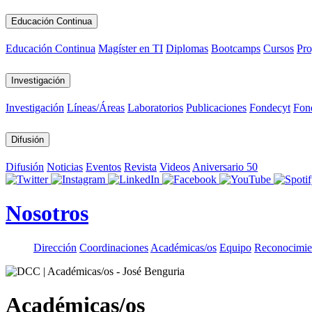
Educación Continua
Educación Continua
Magíster en TI
Diplomas
Bootcamps
Cursos
Pro
Investigación
Investigación
Líneas/Áreas
Laboratorios
Publicaciones
Fondecyt
Fon
Difusión
Difusión
Noticias
Eventos
Revista
Videos
Aniversario 50
Nosotros
Dirección
Coordinaciones
Académicas/os
Equipo
Reconocimie
Académicas/os