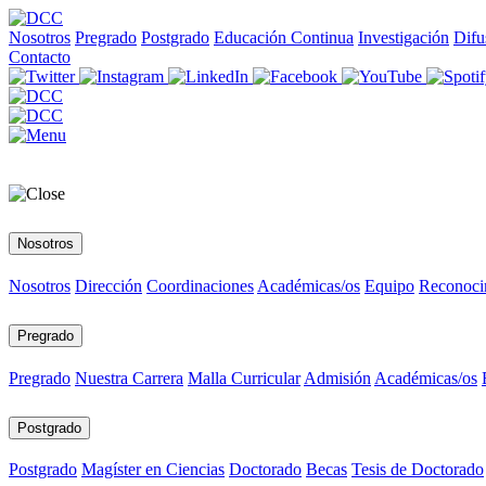
Nosotros
Pregrado
Postgrado
Educación Continua
Investigación
Difu
Contacto
Nosotros
Nosotros
Dirección
Coordinaciones
Académicas/os
Equipo
Reconoci
Pregrado
Pregrado
Nuestra Carrera
Malla Curricular
Admisión
Académicas/os
Postgrado
Postgrado
Magíster en Ciencias
Doctorado
Becas
Tesis de Doctorado