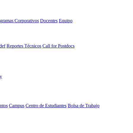
gramas Corporativos
Docentes
Equipo
def
Reportes Técnicos
Call for Postdocs
ntos
Campus
Centro de Estudiantes
Bolsa de Trabajo