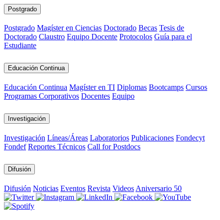
Postgrado
Postgrado
Magíster en Ciencias
Doctorado
Becas
Tesis de
Doctorado
Claustro
Equipo Docente
Protocolos
Guía para el
Estudiante
Educación Continua
Educación Continua
Magíster en TI
Diplomas
Bootcamps
Cursos
Programas Corporativos
Docentes
Equipo
Investigación
Investigación
Líneas/Áreas
Laboratorios
Publicaciones
Fondecyt
Fondef
Reportes Técnicos
Call for Postdocs
Difusión
Difusión
Noticias
Eventos
Revista
Videos
Aniversario 50