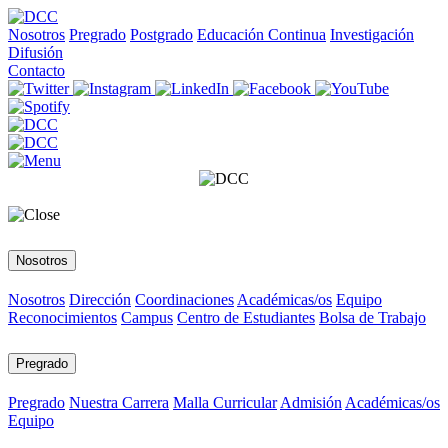
Nosotros
Pregrado
Postgrado
Educación Continua
Investigación
Difusión
Contacto
Nosotros
Nosotros
Dirección
Coordinaciones
Académicas/os
Equipo
Reconocimientos
Campus
Centro de Estudiantes
Bolsa de Trabajo
Pregrado
Pregrado
Nuestra Carrera
Malla Curricular
Admisión
Académicas/os
Equipo