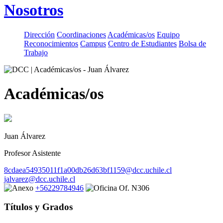
Nosotros
Dirección
Coordinaciones
Académicas/os
Equipo
Reconocimientos
Campus
Centro de Estudiantes
Bolsa de
Trabajo
Académicas/os
Juan Álvarez
Profesor Asistente
8cdaea54935011f1a00db26d63bf1159@dcc.uchile.cl
jalvarez@dcc.uchile.cl
+56229784946
Of. N306
Títulos y Grados