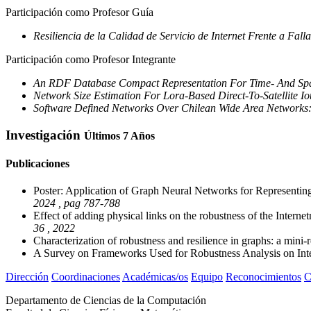
Participación como Profesor Guía
Resiliencia de la Calidad de Servicio de Internet Frente a Fall
Participación como Profesor Integrante
An RDF Database Compact Representation For Time- And Spac
Network Size Estimation For Lora-Based Direct-To-Satellite Io
Software Defined Networks Over Chilean Wide Area Networks: 
Investigación
Últimos 7 Años
Publicaciones
Poster: Application of Graph Neural Networks for Representin
2024 , pag 787-788
Effect of adding physical links on the robustness of the Intern
36 , 2022
Characterization of robustness and resilience in graphs: a mini
A Survey on Frameworks Used for Robustness Analysis on In
Dirección
Coordinaciones
Académicas/os
Equipo
Reconocimientos
C
Departamento de Ciencias de la Computación