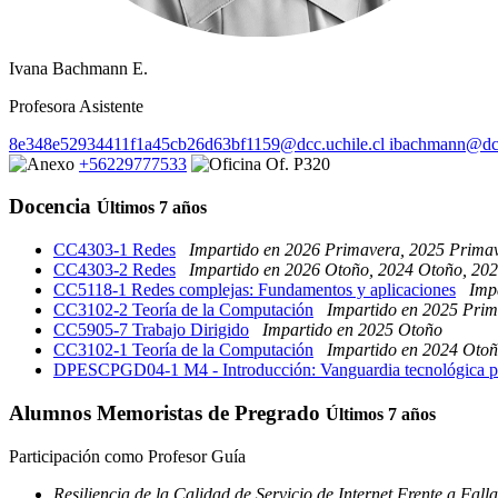
Ivana Bachmann E.
Profesora Asistente
8e348e52934411f1a45cb26d63bf1159@dcc.uchile.cl
ibachmann@dcc
+56229777533
Of. P320
Docencia
Últimos 7 años
CC4303-1 Redes
Impartido en 2026 Primavera, 2025 Prima
CC4303-2 Redes
Impartido en 2026 Otoño, 2024 Otoño, 20
CC5118-1 Redes complejas: Fundamentos y aplicaciones
Imp
CC3102-2 Teoría de la Computación
Impartido en 2025 Pri
CC5905-7 Trabajo Dirigido
Impartido en 2025 Otoño
CC3102-1 Teoría de la Computación
Impartido en 2024 Oto
DPESCPGD04-1 M4 - Introducción: Vanguardia tecnológica para
Alumnos Memoristas de Pregrado
Últimos 7 años
Participación como Profesor Guía
Resiliencia de la Calidad de Servicio de Internet Frente a Fall