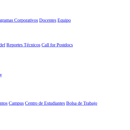
gramas Corporativos
Docentes
Equipo
def
Reportes Técnicos
Call for Postdocs
ntos
Campus
Centro de Estudiantes
Bolsa de Trabajo