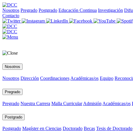
Nosotros
Pregrado
Postgrado
Educación Continua
Investigación
Difu
Contacto
Nosotros
Nosotros
Dirección
Coordinaciones
Académicas/os
Equipo
Reconoci
Pregrado
Pregrado
Nuestra Carrera
Malla Curricular
Admisión
Académicas/os
Postgrado
Postgrado
Magíster en Ciencias
Doctorado
Becas
Tesis de Doctorado