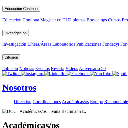
Educación Continua
Educación Continua
Magíster en TI
Diplomas
Bootcamps
Cursos
Pro
Investigación
Investigación
Líneas/Áreas
Laboratorios
Publicaciones
Fondecyt
Fon
Difusión
Difusión
Noticias
Eventos
Revista
Videos
Aniversario 50
Nosotros
Dirección
Coordinaciones
Académicas/os
Equipo
Reconocimie
Académicas/os