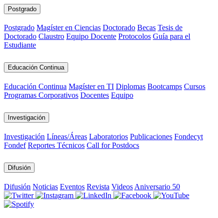
Postgrado
Postgrado
Magíster en Ciencias
Doctorado
Becas
Tesis de
Doctorado
Claustro
Equipo Docente
Protocolos
Guía para el
Estudiante
Educación Continua
Educación Continua
Magíster en TI
Diplomas
Bootcamps
Cursos
Programas Corporativos
Docentes
Equipo
Investigación
Investigación
Líneas/Áreas
Laboratorios
Publicaciones
Fondecyt
Fondef
Reportes Técnicos
Call for Postdocs
Difusión
Difusión
Noticias
Eventos
Revista
Videos
Aniversario 50