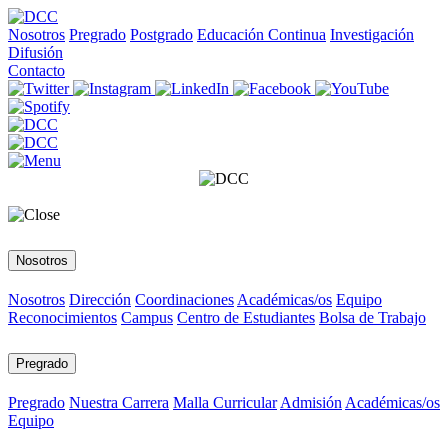
Nosotros
Pregrado
Postgrado
Educación Continua
Investigación
Difusión
Contacto
Nosotros
Nosotros
Dirección
Coordinaciones
Académicas/os
Equipo
Reconocimientos
Campus
Centro de Estudiantes
Bolsa de Trabajo
Pregrado
Pregrado
Nuestra Carrera
Malla Curricular
Admisión
Académicas/os
Equipo