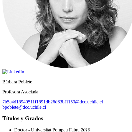
Bárbara Poblete
Profesora Asociada
7b5c4d18949511f1891db26d63bf1159@dcc.uchile.cl
bpoblete@dcc.uchile.cl
Títulos y Grados
Doctor - Universitat Pompeu Fabra
2010