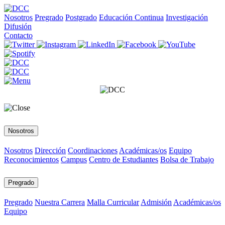
Nosotros
Pregrado
Postgrado
Educación Continua
Investigación
Difusión
Contacto
Nosotros
Nosotros
Dirección
Coordinaciones
Académicas/os
Equipo
Reconocimientos
Campus
Centro de Estudiantes
Bolsa de Trabajo
Pregrado
Pregrado
Nuestra Carrera
Malla Curricular
Admisión
Académicas/os
Equipo