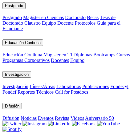
Postgrado
Postgrado
Magíster en Ciencias
Doctorado
Becas
Tesis de
Doctorado
Claustro
Equipo Docente
Protocolos
Guía para el
Estudiante
Educación Continua
Educación Continua
Magíster en TI
Diplomas
Bootcamps
Cursos
Programas Corporativos
Docentes
Equipo
Investigación
Investigación
Líneas/Áreas
Laboratorios
Publicaciones
Fondecyt
Fondef
Reportes Técnicos
Call for Postdocs
Difusión
Difusión
Noticias
Eventos
Revista
Videos
Aniversario 50