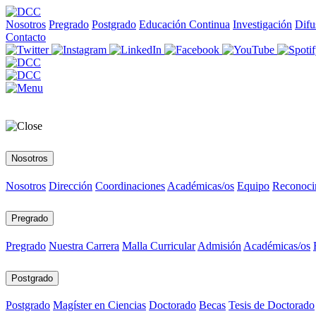
Nosotros
Pregrado
Postgrado
Educación Continua
Investigación
Difu
Contacto
Nosotros
Nosotros
Dirección
Coordinaciones
Académicas/os
Equipo
Reconoci
Pregrado
Pregrado
Nuestra Carrera
Malla Curricular
Admisión
Académicas/os
Postgrado
Postgrado
Magíster en Ciencias
Doctorado
Becas
Tesis de Doctorado