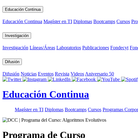
Educación Continua
Educación Continua
Magíster en TI
Diplomas
Bootcamps
Cursos
Pro
Investigación
Investigación
Líneas/Áreas
Laboratorios
Publicaciones
Fondecyt
Fon
Difusión
Difusión
Noticias
Eventos
Revista
Videos
Aniversario 50
Educación Continua
Magíster en TI
Diplomas
Bootcamps
Cursos
Programas Corpor
Programa de Curso