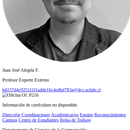
Juan José Alegría F.
Profesor Experto Externo
bd157d4c925111f1adde16c4edbd783a@dcc.uchile.cl
Of. P216
Información de currículum no disponible.
Dirección
Coordinaciones
Académicas/os
Equipo
Reconocimientos
Campus
Centro de Estudiantes
Bolsa de Trabajo
Departamento de Ciencias de la Computación