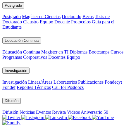
Postgrado
Postgrado
Magíster en Ciencias
Doctorado
Becas
Tesis de
Doctorado
Claustro
Equipo Docente
Protocolos
Guía para el
Estudiante
Educación Continua
Educación Continua
Magíster en TI
Diplomas
Bootcamps
Cursos
Programas Corporativos
Docentes
Equipo
Investigación
Investigación
Líneas/Áreas
Laboratorios
Publicaciones
Fondecyt
Fondef
Reportes Técnicos
Call for Postdocs
Difusión
Difusión
Noticias
Eventos
Revista
Videos
Aniversario 50