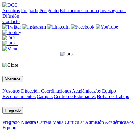
Nosotros
Pregrado
Postgrado
Educación Continua
Investigación
Difusión
Contacto
Nosotros
Nosotros
Dirección
Coordinaciones
Académicas/os
Equipo
Reconocimientos
Campus
Centro de Estudiantes
Bolsa de Trabajo
Pregrado
Pregrado
Nuestra Carrera
Malla Curricular
Admisión
Académicas/os
Equipo