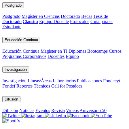
Postgrado
Postgrado
Magíster en Ciencias
Doctorado
Becas
Tesis de
Doctorado
Claustro
Equipo Docente
Protocolos
Guía para el
Estudiante
Educación Continua
Educación Continua
Magíster en TI
Diplomas
Bootcamps
Cursos
Programas Corporativos
Docentes
Equipo
Investigación
Investigación
Líneas/Áreas
Laboratorios
Publicaciones
Fondecyt
Fondef
Reportes Técnicos
Call for Postdocs
Difusión
Difusión
Noticias
Eventos
Revista
Videos
Aniversario 50