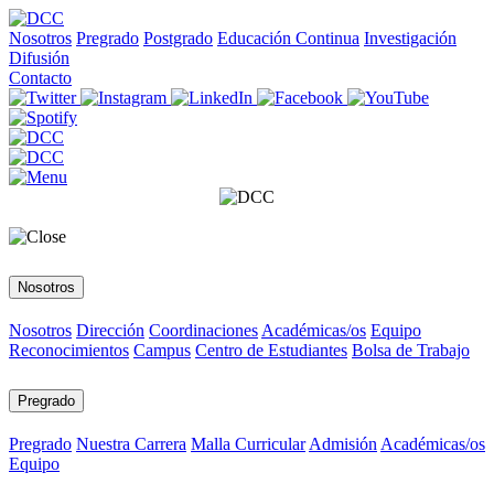
Nosotros
Pregrado
Postgrado
Educación Continua
Investigación
Difusión
Contacto
Nosotros
Nosotros
Dirección
Coordinaciones
Académicas/os
Equipo
Reconocimientos
Campus
Centro de Estudiantes
Bolsa de Trabajo
Pregrado
Pregrado
Nuestra Carrera
Malla Curricular
Admisión
Académicas/os
Equipo