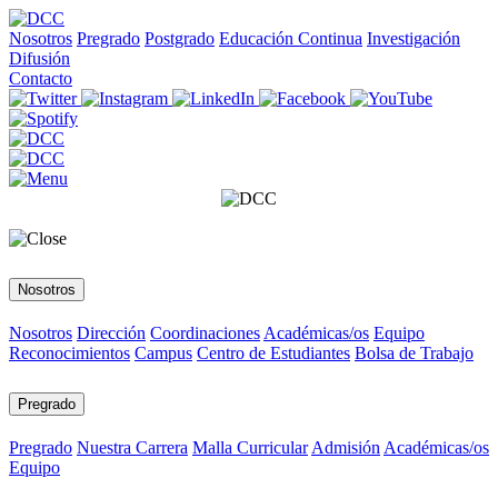
Nosotros
Pregrado
Postgrado
Educación Continua
Investigación
Difusión
Contacto
Nosotros
Nosotros
Dirección
Coordinaciones
Académicas/os
Equipo
Reconocimientos
Campus
Centro de Estudiantes
Bolsa de Trabajo
Pregrado
Pregrado
Nuestra Carrera
Malla Curricular
Admisión
Académicas/os
Equipo