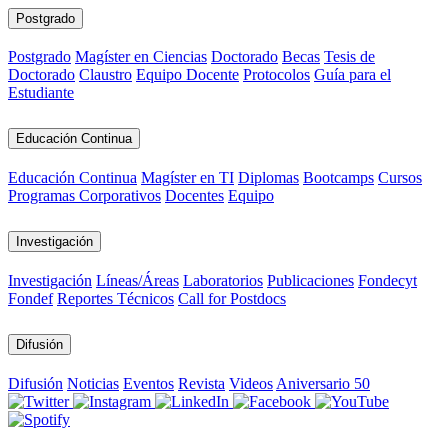
Postgrado
Postgrado
Magíster en Ciencias
Doctorado
Becas
Tesis de
Doctorado
Claustro
Equipo Docente
Protocolos
Guía para el
Estudiante
Educación Continua
Educación Continua
Magíster en TI
Diplomas
Bootcamps
Cursos
Programas Corporativos
Docentes
Equipo
Investigación
Investigación
Líneas/Áreas
Laboratorios
Publicaciones
Fondecyt
Fondef
Reportes Técnicos
Call for Postdocs
Difusión
Difusión
Noticias
Eventos
Revista
Videos
Aniversario 50