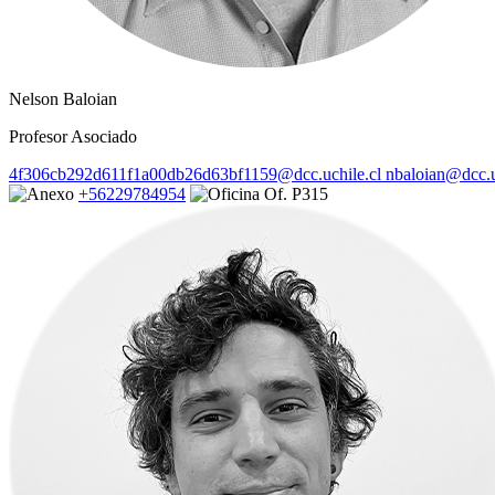
Nelson Baloian
Profesor Asociado
4f306cb292d611f1a00db26d63bf1159@dcc.uchile.cl
nbaloian@dcc.u
+56229784954
Of. P315