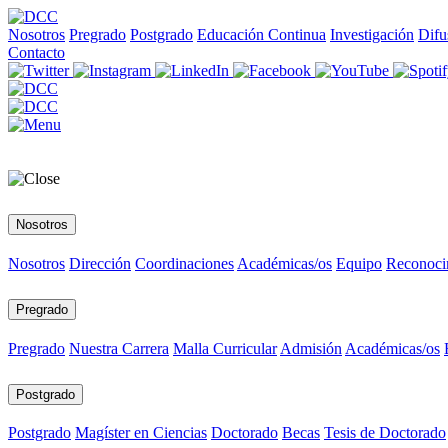
Nosotros
Pregrado
Postgrado
Educación Continua
Investigación
Difu
Contacto
Nosotros
Nosotros
Dirección
Coordinaciones
Académicas/os
Equipo
Reconoci
Pregrado
Pregrado
Nuestra Carrera
Malla Curricular
Admisión
Académicas/os
Postgrado
Postgrado
Magíster en Ciencias
Doctorado
Becas
Tesis de Doctorado