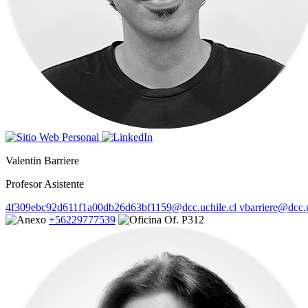
Valentin Barriere
Profesor Asistente
4f309ebc92d611f1a00db26d63bf1159@dcc.uchile.cl
vbarriere@dcc.u
+56229777539
Of. P312