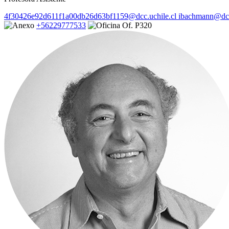
4f30426e92d611f1a00db26d63bf1159@dcc.uchile.cl
ibachmann@dcc
+56229777533
Of. P320