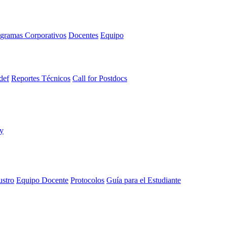
gramas Corporativos
Docentes
Equipo
def
Reportes Técnicos
Call for Postdocs
ustro
Equipo Docente
Protocolos
Guía para el Estudiante