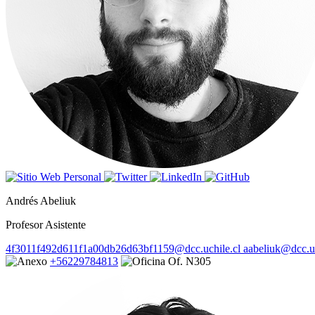
Andrés Abeliuk
Profesor Asistente
4f3011f492d611f1a00db26d63bf1159@dcc.uchile.cl
aabeliuk@dcc.uc
+56229784813
Of. N305