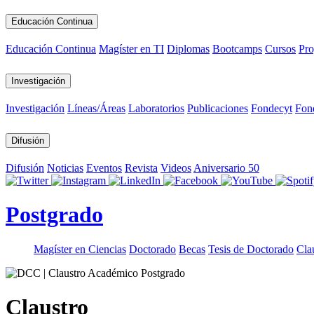
Educación Continua
Educación Continua
Magíster en TI
Diplomas
Bootcamps
Cursos
Pro
Investigación
Investigación
Líneas/Áreas
Laboratorios
Publicaciones
Fondecyt
Fon
Difusión
Difusión
Noticias
Eventos
Revista
Videos
Aniversario 50
Postgrado
Magíster en Ciencias
Doctorado
Becas
Tesis de Doctorado
Cla
Claustro