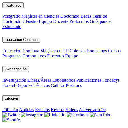
Postgrado
Postgrado
Magíster en Ciencias
Doctorado
Becas
Tesis de
Doctorado
Claustro
Equipo Docente
Protocolos
Guía para el
Estudiante
Educación Continua
Educación Continua
Magíster en TI
Diplomas
Bootcamps
Cursos
Programas Corporativos
Docentes
Equipo
Investigación
Investigación
Líneas/Áreas
Laboratorios
Publicaciones
Fondecyt
Fondef
Reportes Técnicos
Call for Postdocs
Difusión
Difusión
Noticias
Eventos
Revista
Videos
Aniversario 50