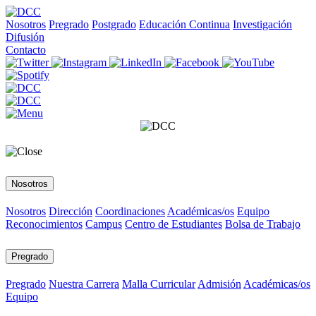
Nosotros
Pregrado
Postgrado
Educación Continua
Investigación
Difusión
Contacto
Nosotros
Nosotros
Dirección
Coordinaciones
Académicas/os
Equipo
Reconocimientos
Campus
Centro de Estudiantes
Bolsa de Trabajo
Pregrado
Pregrado
Nuestra Carrera
Malla Curricular
Admisión
Académicas/os
Equipo